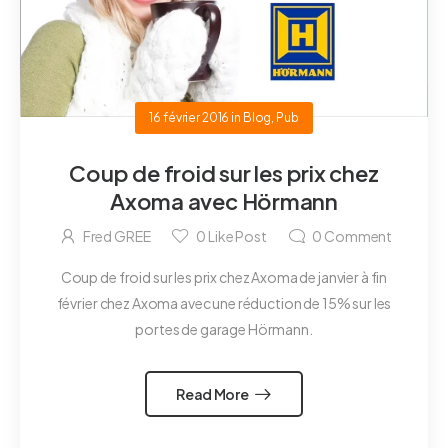
16 février 2016
in
Blog
,
Pub
Coup de froid sur les prix chez
Axoma avec Hörmann
Fred GREE
0
Like Post
0
Comment
Coup de froid sur les prix chez Axoma de janvier à fin
février chez Axoma avec une réduction de 15% sur les
portes de garage Hörmann.
Read More