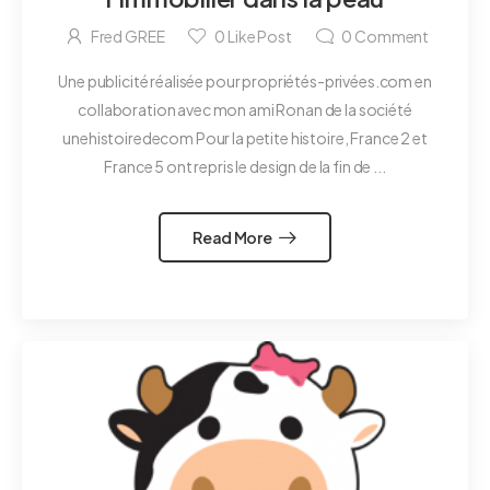
Fred GREE
0
Like Post
0
Comment
Une publicité réalisée pour propriétés-privées.com en
collaboration avec mon ami Ronan de la société
unehistoiredecom Pour la petite histoire, France 2 et
France 5 ont repris le design de la fin de ...
Read More