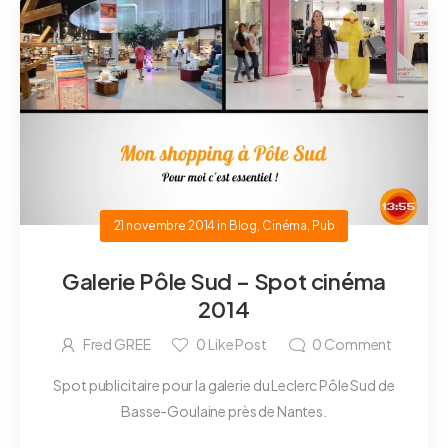
21 novembre 2014
in
Blog
,
Cinéma
,
Pub
Galerie Pôle Sud – Spot cinéma
2014
Fred GREE
0
Like Post
0
Comment
Spot publicitaire pour la galerie du Leclerc Pôle Sud de
Basse-Goulaine près de Nantes.