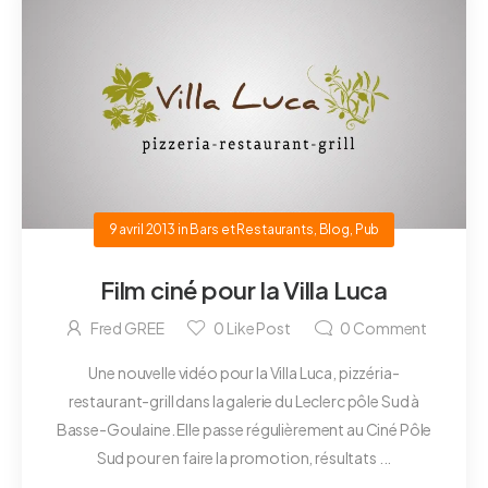
9 avril 2013
in
Bars et Restaurants
,
Blog
,
Pub
Film ciné pour la Villa Luca
Fred GREE
0
Like Post
0
Comment
Une nouvelle vidéo pour la Villa Luca, pizzéria-
restaurant-grill dans la galerie du Leclerc pôle Sud à
Basse-Goulaine. Elle passe régulièrement au Ciné Pôle
Sud pour en faire la promotion, résultats ...