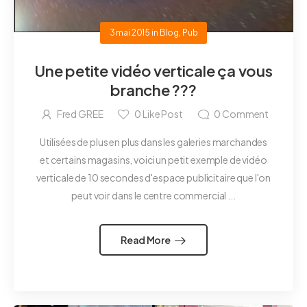
3 mai 2015
in
Blog
,
Pub
Une petite vidéo verticale ça vous
branche ???
Fred GREE
0
Like Post
0
Comment
Utilisées de plus en plus dans les galeries marchandes
et certains magasins, voici un petit exemple de vidéo
verticale de 10 secondes d'espace publicitaire que l'on
peut voir dans le centre commercial ...
Read More