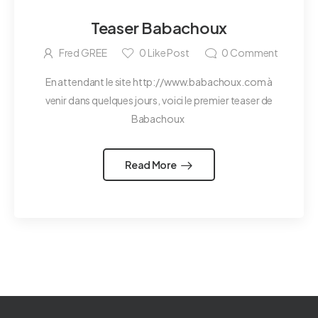
Teaser Babachoux
Fred GREE
0
Like Post
0
Comment
En attendant le site http://www.babachoux.com à
venir dans quelques jours, voici le premier teaser de
Babachoux
Read More