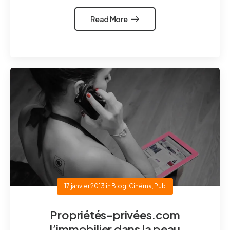
Read More
17 janvier 2013
in
Blog
,
Cinéma
,
Pub
Propriétés-privées.com
l’immobilier dans la peau