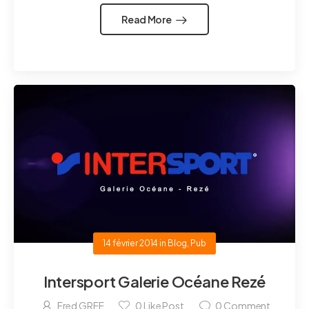
Read More
14 février 2014
in
Blog
,
Pub
Intersport Galerie Océane Rezé
Fred GREE
0
Like Post
0
Comment