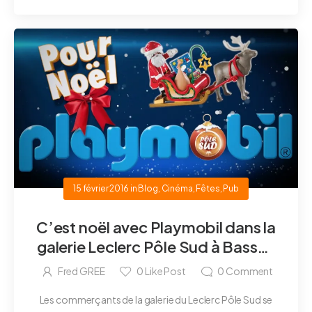
15 février 2016
in
Blog
,
Cinéma
,
Fêtes
,
Pub
C’est noël avec Playmobil dans la
galerie Leclerc Pôle Sud à Basse-
Goulaine
Fred GREE
0
Like Post
0
Comment
Les commerçants de la galerie du Leclerc Pôle Sud se