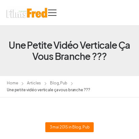
Une Petite Vidéo Verticale Ça
Vous Branche ???
Home
Articles
Blog
,
Pub
Une petite vidéo verticale ça vous branche ???
3 mai 2015
in
Blog
,
Pub