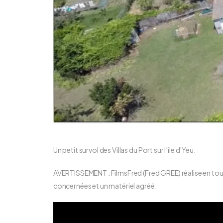
Un petit survol des Villas du Port sur l’île d’Yeu.
AVERTISSEMENT : FilmsFred (Fred GREE) réalise en tout l
concernées et un matériel agréé.