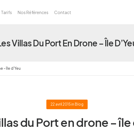
Tarifs
Nos Références
Contact
Les Villas Du Port En Drone – Île D’Ye
e – île d’Yeu
22 avril 2015
in
Blog
illas du Port en drone – île