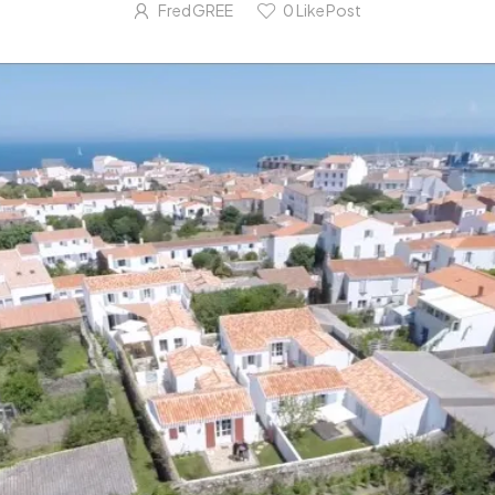
Fred GREE
0
Like Post