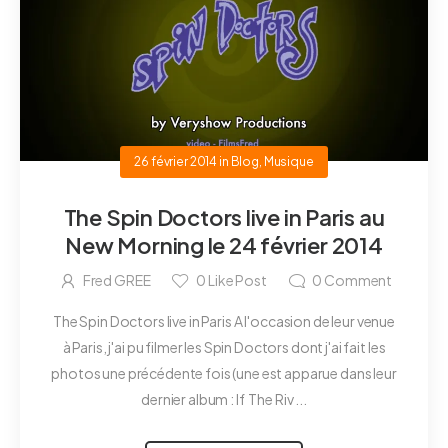
26 février 2014
in
Blog
,
Musique
The Spin Doctors live in Paris au
New Morning le 24 février 2014
Fred GREE
0
Like Post
0
Comment
The Spin Doctors live in Paris A l'occasion de leur venue
à Paris, j'ai pu filmer les Spin Doctors dont j'ai fait les
photos une précédente fois (une est apparue dans leur
dernier album : If The Riv ...